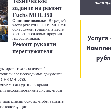
Техническое
эксплу
задание на ремонт
Fuchs MHL350
Описание поломки:
В средней
части рукояти FUCHS MHL350
обнаружены трещины в месте
крепления силовых проушин
Услуга 
гидроцилиндра.
Ремонт рукояти
Компле
перегружателя
рубл
рукторско-технологической
отовили все необходимые документы
 FUCHS MHL350.
ояти: мы аккуратно вскрыли
али деформированные листы, чтобы
и тщательный осмотр, чтобы выявить
ние конструкции.