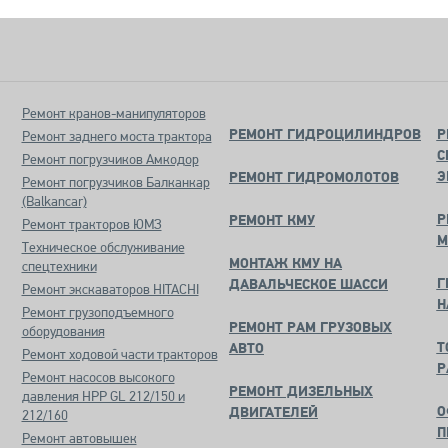
Ремонт кранов-манипуляторов
РЕМОНТ ГИДРОЦИЛИНДРОВ
Р
Ремонт заднего моста трактора
С
Ремонт погрузчиков Амкодор
Э
РЕМОНТ ГИДРОМОЛОТОВ
Ремонт погрузчиков Балканкар
(Balkancar)
Р
РЕМОНТ КМУ
Ремонт тракторов ЮМЗ
М
Техническое обслуживание
МОНТАЖ КМУ НА
спецтехники
Г
ДАВАЛЬЧЕСКОЕ ШАССИ
Ремонт экскаваторов HITACHI
Н
Ремонт грузоподъемного
РЕМОНТ РАМ ГРУЗОВЫХ
оборудования
Т
АВТО
Ремонт ходовой части тракторов
Р
Ремонт насосов высокого
РЕМОНТ ДИЗЕЛЬНЫХ
давления HPP GL 212/150 и
О
ДВИГАТЕЛЕЙ
212/160
П
Ремонт автовышек