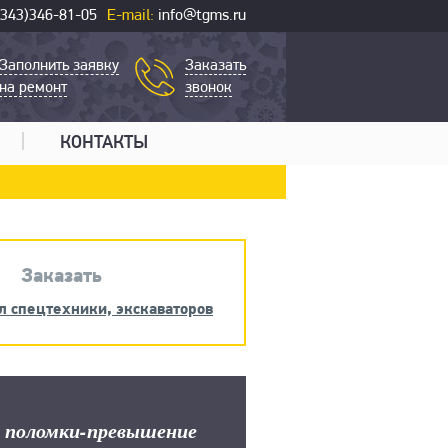
(343)346-81-05
E-mail:
info@tgms.ru
Заполнить заявку
Заказать
на ремонт
звонок
КОНТАКТЫ
Заказать
л спецтехники, экскаваторов
 поломки-превышение