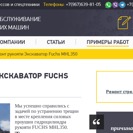
ссов и спецтехники
Телефоны:
+7(967)639-81-05
+7
ОБСЛУЖИВАНИЕ
КИХ МАШИН
КОМПАНИИ
СТАТЬИ
ПРИМЕРЫ РАБОТ
онт рукояти Экскаватор Fuchs MHL350
КСКАВАТОР FUCHS
Ремонт стре
Мы успешно справились с
задачей по устранению трещин
в месте крепления силовых
проушин гидроцилиндра
причина
рукояти FUCHS MHL350.