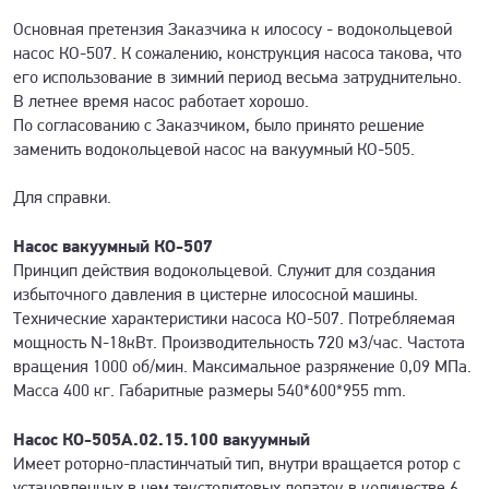
Основная претензия Заказчика к илососу - водокольцевой
насос КО-507. К сожалению, конструкция насоса такова, что
его использование в зимний период весьма затруднительно.
В летнее время насос работает хорошо.
По согласованию с Заказчиком, было принято решение
заменить водокольцевой насос на вакуумный КО-505.
Для справки.
Насос вакуумный КО-507
Принцип действия водокольцевой. Служит для создания
избыточного давления в цистерне илососной машины.
Технические характеристики насоса КО-507. Потребляемая
мощность N-18кВт. Производительность 720 м3/час. Частота
вращения 1000 об/мин. Максимальное разряжение 0,09 МПа.
Масса 400 кг. Габаритные размеры 540*600*955 mm.
Насос КО-505А.02.15.100 вакуумный
Имеет роторно-пластинчатый тип, внутри вращается ротор с
установленных в нем текстолитовых лопаток в количестве 6